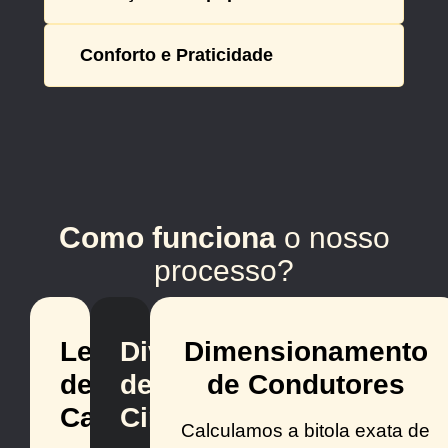
Conforto e Praticidade
Como funciona
o nosso
processo?
Levantamento
Divisão
Dimensionamento
de
de
de Condutores
Cargas
Circuitos
Calculamos a bitola exata de