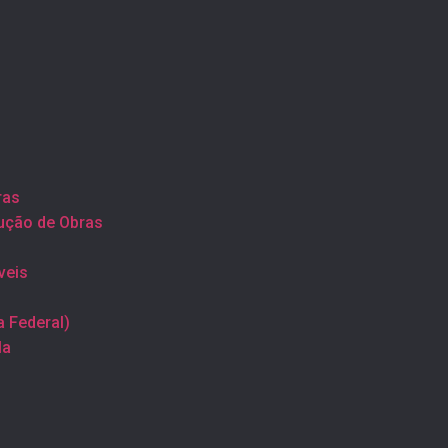
ras
ução de Obras
veis
a Federal)
la