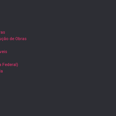
ras
ução de Obras
veis
a Federal)
la