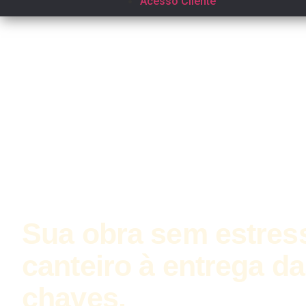
Acesso Cliente
Sua obra sem estres
canteiro à entrega d
chaves.