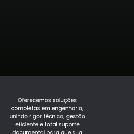
4.
Transparência
Utilizamos a mais alta
tecnologia, para
garantir nossos
serviços sigam
precessos precisos.
Oferecemos soluções
completas em engenharia,
unindo rigor técnico, gestão
eficiente e total suporte
documental para que sua