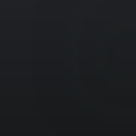
posse e
junto à
prefeitura,
propriedade.
evitando
multas e
embargos.
Levantamento
Averbação
CND
Topográfico
de
de
Mapeamento
Matrícula
Obras
preciso