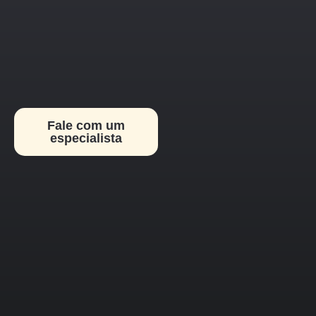
1. Preço
acessivel
Nossa equipe é
composta por
engenheiros e técnicos
com vasta experiência
Fale com um
e certificações, aptos a
especialista
lidar com as
tecnologias mais
complexas e os
projetos mais
desafiadores.
2. Diagnóstico
de Viabilidade
Gratuito
Não acreditamos em
abordagens "tamanho