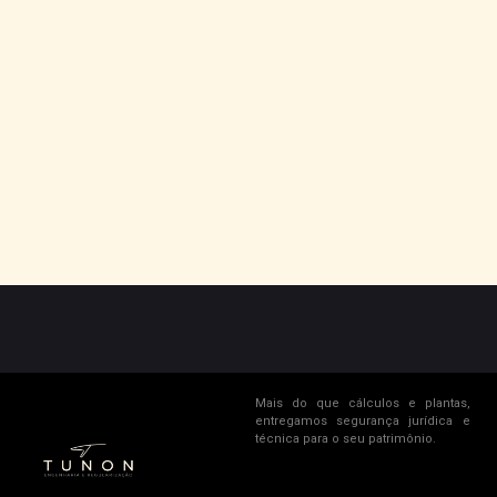
Quanto tempo demora um processo de
Usucapião ou Desdobro?
Posso contratar apenas o projeto ou
apenas a execução?
Mais do que cálculos e plantas,
entregamos segurança jurídica e
técnica para o seu patrimônio.