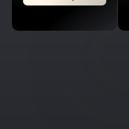
Desdobro
de
Usucapião
Alvará